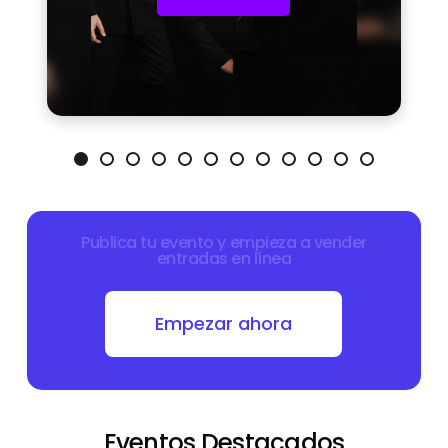
Publica
tu
evento
y
empieza
a
vender
entradas
en
línea
Empezar ahora
E
v
e
n
t
o
s
D
e
s
t
a
c
a
d
o
s