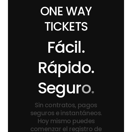
ONE
WAY
TICKETS
F
á
c
i
l
.
R
á
p
i
d
o
.
S
e
g
u
r
o
.
Sin
contratos,
pagos
seguros
e
instantáneos.
Hoy
mismo
puedes
comenzar
el
registro
de